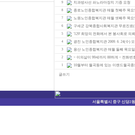
치과방사선 파노라마장치 기증 요청
9
종로노인종합복지관 매월 첫째주 목요
8
노원노인종합복지관 매월 셋째주 목요
7
구세군 강북종합사회복지관 무료진료(
6
'129' 희망의 전화에서 본 봉사회로 의뢰(
5
광진 노인종합복지관 2009. 6. 24(수
4
용산 노인종합복지관 매월 둘째 목요일
3
> 이의삶이 99세까지 88하게 < 전화번
2
10월부터 월곡동에 있는 이랜드월곡
1
글쓰기
서울특별시 중구 신당2동 374-