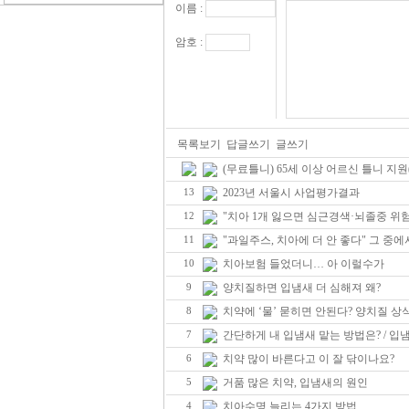
이름 :
암호 :
목록보기
답글쓰기
글쓰기
(무료틀니) 65세 이상 어르신 틀니 지원
2023년 서울시 사업평가결과
13
"치아 1개 잃으면 심근경색·뇌졸중 위험 
12
"과일주스, 치아에 더 안 좋다" 그 중
11
치아보험 들었더니… 아 이럴수가
10
양치질하면 입냄새 더 심해져 왜?
9
치약에 ‘물’ 묻히면 안된다? 양치질 상
8
간단하게 내 입냄새 맡는 방법은? / 입냄
7
치약 많이 바른다고 이 잘 닦이나요?
6
거품 많은 치약, 입냄새의 원인
5
치아수명 늘리는 4가지 방법
4