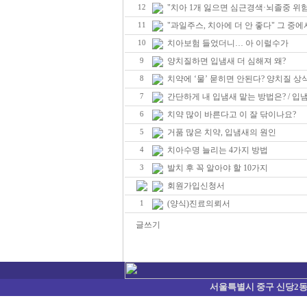
"치아 1개 잃으면 심근경색·뇌졸중 위험 
12
"과일주스, 치아에 더 안 좋다" 그 중
11
치아보험 들었더니… 아 이럴수가
10
양치질하면 입냄새 더 심해져 왜?
9
치약에 ‘물’ 묻히면 안된다? 양치질 상
8
간단하게 내 입냄새 맡는 방법은? / 입냄
7
치약 많이 바른다고 이 잘 닦이나요?
6
거품 많은 치약, 입냄새의 원인
5
치아수명 늘리는 4가지 방법
4
발치 후 꼭 알아야 할 10가지
3
회원가입신청서
(양식)진료의뢰서
1
글쓰기
서울특별시 중구 신당2동 374-