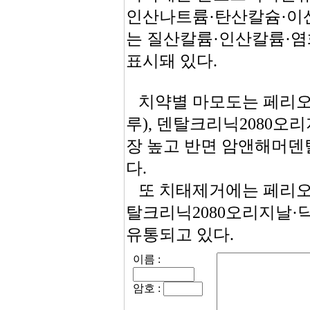
인산나트륨·탄산칼슘·이
는 질산칼륨·인산칼륨·염
표시돼 있다.
치약별 마모도는 페리오
루), 덴탈크리닉2080오
장 높고 반면 암앤해머
다.
또 치태제거에는 페리오
탈크리닉2080오리지날·
유통되고 있다.
이름 :
암호 :