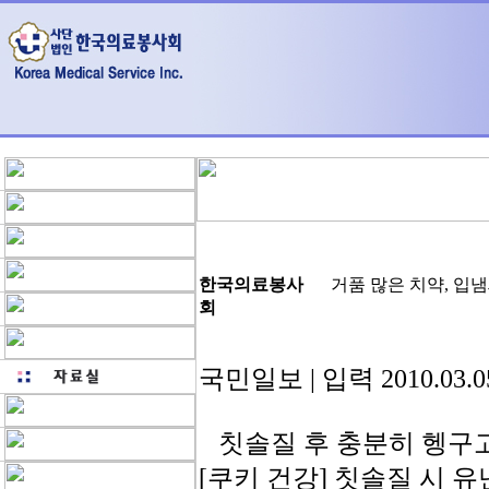
한국의료봉사
거품 많은 치약, 입
회
국민일보 | 입력 2010.03.05
칫솔질 후 충분히 헹구고
[쿠키 건강] 칫솔질 시 