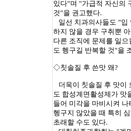
있다"며 "가급적 자신의
것"을 권고했다.
일선 치과의사들도 "입 
하지 않을 경우 구취뿐 아
다른 조직에 문제를 일으킬
도 헹구길 반복할 것"을 
◇칫솔질 후 쓴맛 왜?
더욱이 칫솔질 후 맛이 
도 합성계면활성제가 맛을
들어 미각을 마비시켜 나
헹구지 않았을 때 특히 
초래할 수도 있다.