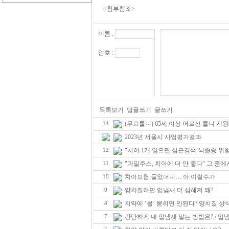
<첨부참조>
이름 :
암호 :
목록보기
답글쓰기
글쓰기
(무료틀니) 65세 이상 어르신 틀니 지원
14
2023년 서울시 사업평가결과
"치아 1개 잃으면 심근경색·뇌졸중 위험 
12
"과일주스, 치아에 더 안 좋다" 그 중
11
치아보험 들었더니… 아 이럴수가
10
양치질하면 입냄새 더 심해져 왜?
9
치약에 ‘물’ 묻히면 안된다? 양치질 상
8
간단하게 내 입냄새 맡는 방법은? / 입냄
7