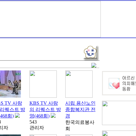
S TV 사랑
KBS TV 사랑
시립 용산노인
 리퀘스트 방
의 리퀘스트 방
종합복지관 전
468회)
영(468회)
경
3
543
한국의료봉사
리자
관리자
회