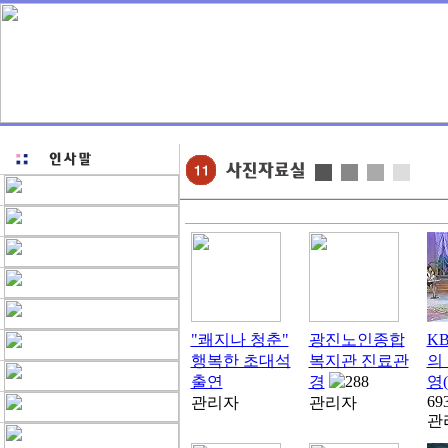
"쾌지나 청춘"
광진노인종합
KB
행복한 초대석
복지관 진료관
의
출연
경
288
영(
69
관리자
관리자
관