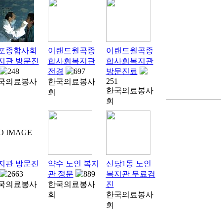
포종합사회
이랜드월곡종
이랜드월곡종
지관 방문진
합사회복지관
합사회복지관
248
전경
697
방문진료
251
국의료봉사
한국의료봉사
한국의료봉사
회
회
O IMAGE
지관 방문진
약수 노인 복지
신당1동 노인
2663
관 정문
889
복지관 무료검
국의료봉사
한국의료봉사
진
회
한국의료봉사
회