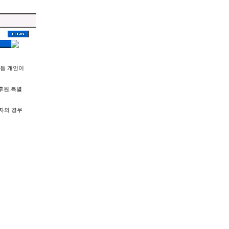
회등 개인이
후원,특별
자의 경우