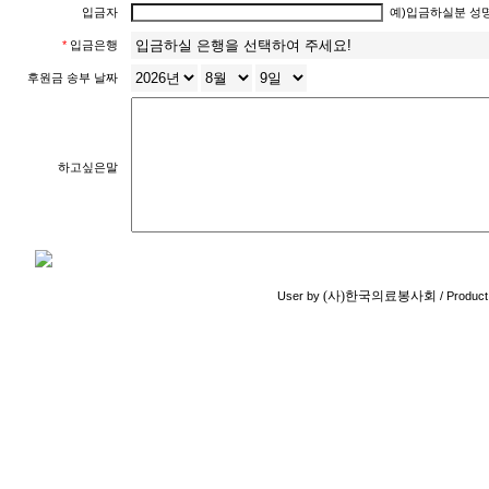
입금자
예)입금하실분 성
*
입금은행
후원금 송부 날짜
하고싶은말
(사)한국의료봉사회
User by
/ Product